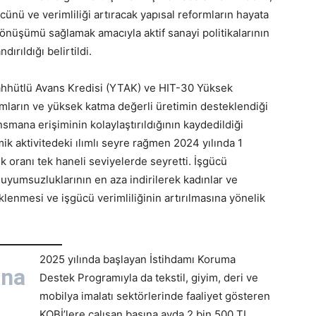
ünü ve verimliliği artıracak yapısal reformların hayata
dönüşümü sağlamak amacıyla aktif sanayi politikalarının
dırıldığı belirtildi.
aahhütlü Avans Kredisi (YTAK) ve HIT-30 Yüksek
ırımların ve yüksek katma değerli üretimin desteklendiği
ansmana erişiminin kolaylaştırıldığının kaydedildiği
ik aktivitedeki ılımlı seyre rağmen 2024 yılında 1
ik oranı tek haneli seviyelerde seyretti. İşgücü
 uyumsuzluklarının en aza indirilerek kadınlar ve
lenmesi ve işgücü verimliliğinin artırılmasına yönelik
2025 yılında başlayan İstihdamı Koruma
ına
Destek Programıyla da tekstil, giyim, deri ve
mobilya imalatı sektörlerinde faaliyet gösteren
KOBİ’lere çalışan başına ayda 2 bin 500 TL