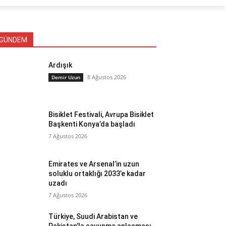
GÜNDEM
Ardışık
8 Ağustos 2026
Demir Uzun
Bisiklet Festivali, Avrupa Bisiklet
Başkenti Konya’da başladı
7 Ağustos 2026
Emirates ve Arsenal’in uzun
soluklu ortaklığı 2033’e kadar
uzadı
7 Ağustos 2026
Türkiye, Suudi Arabistan ve
Pakistan’la savunma anlaşması