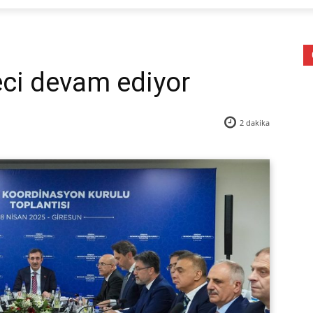
eci devam ediyor
2
dakika