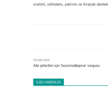
üretimi, istihdamı, yatırımı ve ihracatı deste
Paylaş
Önceki İçerik
Aile şirketleri için ‘kurumsallaşma’ vurgusu
İLGİLİ HABERLER