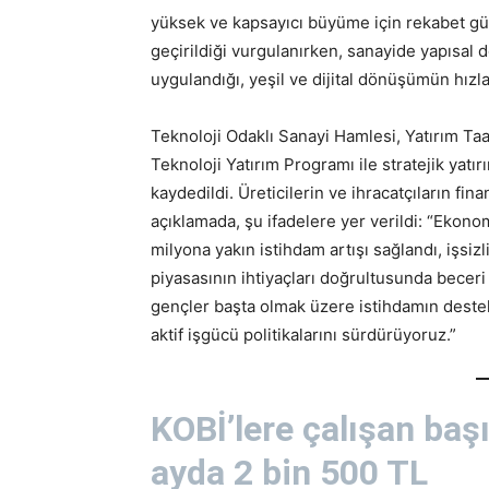
yüksek ve kapsayıcı büyüme için rekabet güc
geçirildiği vurgulanırken, sanayide yapısal 
uygulandığı, yeşil ve dijital dönüşümün hızlan
Teknoloji Odaklı Sanayi Hamlesi, Yatırım T
Teknoloji Yatırım Programı ile stratejik yat
kaydedildi. Üreticilerin ve ihracatçıların fin
açıklamada, şu ifadelere yer verildi: “Ekonom
milyona yakın istihdam artışı sağlandı, işsizl
piyasasının ihtiyaçları doğrultusunda beceri
gençler başta olmak üzere istihdamın destek
aktif işgücü politikalarını sürdürüyoruz.”
KOBİ’lere çalışan baş
ayda 2 bin 500 TL