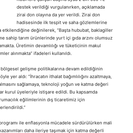
destek verildiği vurgulanırken, açıklamada
zirai don olayına da yer verildi. Zirai don
hadisesinde ilk tespit ve saha gözlemlerine
a etkilendiğine değinilerek, “Başta hububat, baklagiller
e sahip tarım ürünlerinde yurt içi gıda arzını olumsuz
makta. Üretimin devamlılığı ve tüketicinin makul
ler alınmakta” ifadeleri kullanıldı.
 bölgesel gelişme politikalarına devam edildiğinin
yle yer aldı: “İhracatın ithalat bağımlılığını azaltmaya,
 almasını sağlamaya, teknoloji yoğun ve katma değeri
ar kurul üyeleriyle istişare edildi. Bu kapsamda
macılık eğilimlerinin dış ticaretimiz için
erlendirildi.”
 programı ile enflasyonla mücadele sürdürülürken mali
kazanımları daha ileriye taşımak için katma değerli