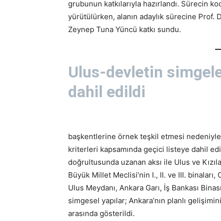
grubunun katkılarıyla hazırlandı. Sürecin k
yürütülürken, alanın adaylık sürecine Prof. D
Zeynep Tuna Yüncü katkı sundu.
Ulus-devletin simgele
dahil edildi
başkentlerine örnek teşkil etmesi nedeniyle
kriterleri kapsamında geçici listeye dahil e
doğrultusunda uzanan aksı ile Ulus ve Kızılay
Büyük Millet Meclisi’nin I., II. ve III. binal
Ulus Meydanı, Ankara Garı, İş Bankası Binası,
simgesel yapılar; Ankara’nın planlı gelişim
arasında gösterildi.