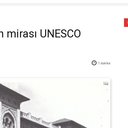
n mirası UNESCO
1
dakika