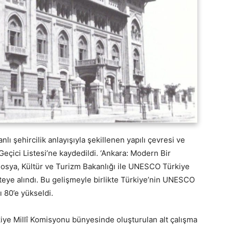
lı şehircilik anlayışıyla şekillenen yapılı çevresi ve
ici Listesi’ne kaydedildi. ‘Ankara: Modern Bir
 dosya, Kültür ve Turizm Bakanlığı ile UNESCO Türkiye
isteye alındı. Bu gelişmeyle birlikte Türkiye’nin UNESCO
ı 80’e yükseldi.
ye Millî Komisyonu bünyesinde oluşturulan alt çalışma