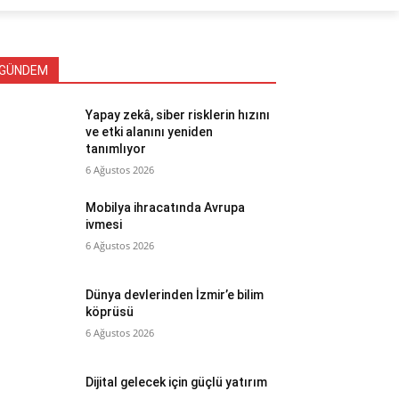
GÜNDEM
Yapay zekâ, siber risklerin hızını
ve etki alanını yeniden
tanımlıyor
6 Ağustos 2026
Mobilya ihracatında Avrupa
ivmesi
6 Ağustos 2026
Dünya devlerinden İzmir’e bilim
köprüsü
6 Ağustos 2026
Dijital gelecek için güçlü yatırım