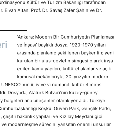
oordinasyonu Kültür ve Turizm Bakanlığı tarafından
r. Elvan Altan, Prof. Dr. Savaş Zafer Şahin ve Dr.
‘Ankara: Modern Bir Cumhuriyetin Planlaması
ri
ve İnşası’ başlıklı dosya, 1920–1970 yılları
arasında planlanıp şekillenen başkentin; yeni
kurulan bir ulus-devletin simgesi olarak inşa
edilen kamu yapıları, kültürel alanlar ve açık
kamusal mekânlarıyla, 20. yüzyılın modern
 UNESCO’nun ii, iv ve vi numaralı kültürel miras
dildi. Dosyada, Atatürk Bulvarı’nın kuzey-güney
 bölgeleri ana bileşenler olarak yer aldı. Türkiye
arı, Cumhurbaşkanlığı Köşkü, Güven Park, Gençlik Parkı,
 çeşitli bakanlık yapıları ve Kızılay Meydanı gibi
ini ve modernleşme sürecini yansıtan önemli unsurlar