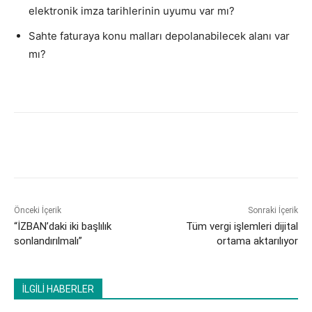
elektronik imza tarihlerinin uyumu var mı?
Sahte faturaya konu malları depolanabilecek alanı var
mı?
Önceki İçerik
Sonraki İçerik
“İZBAN’daki iki başlılık
Tüm vergi işlemleri dijital
sonlandırılmalı”
ortama aktarılıyor
İLGİLİ HABERLER