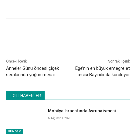
Önceki İçerik
Sonraki İçerik
​Anneler Günü öncesi çiçek
Ege’nin en büyük entegre et
seralarında yoğun mesai
tesisi Bayındır’da kuruluyor
İLGİLİ HABERLER
Mobilya ihracatında Avrupa ivmesi
6 Ağustos 2026
GÜNDEM