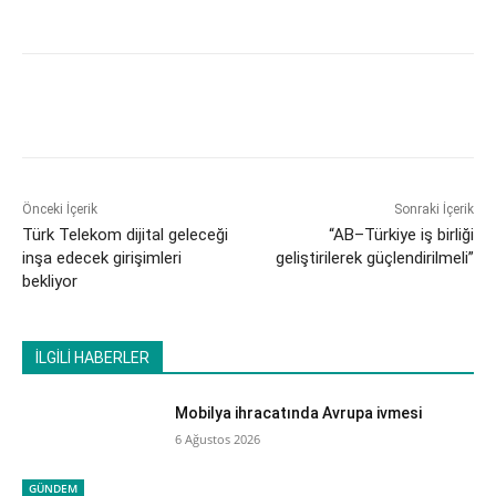
Önceki İçerik
Sonraki İçerik
​Türk Telekom dijital geleceği
​“AB–Türkiye iş birliği
inşa edecek girişimleri
geliştirilerek güçlendirilmeli”
bekliyor
İLGİLİ HABERLER
Mobilya ihracatında Avrupa ivmesi
6 Ağustos 2026
GÜNDEM