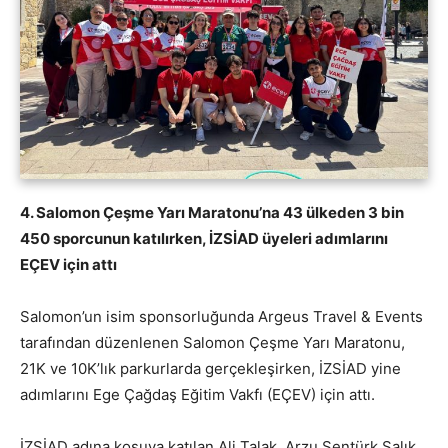
4. Salomon Çeşme Yarı Maratonu’na 43 ülkeden 3 bin
450 sporcunun katılırken, İZSİAD üyeleri adımlarını
EÇEV için attı
Salomon’un isim sponsorluğunda Argeus Travel & Events
tarafından düzenlenen Salomon Çeşme Yarı Maratonu,
21K ve 10K’lık parkurlarda gerçekleşirken, İZSİAD yine
adımlarını Ege Çağdaş Eğitim Vakfı (EÇEV) için attı.
İZSİAD adına koşuya katılan Ali Talak, Arzu Şentürk Salık