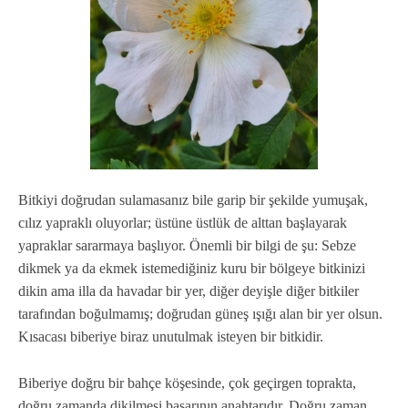
Bitkiyi doğrudan sulamasanız bile garip bir şekilde yumuşak,
cılız yapraklı oluyorlar; üstüne üstlük de alttan başlayarak
yapraklar sararmaya başlıyor. Önemli bir bilgi de şu: Sebze
dikmek ya da ekmek istemediğiniz kuru bir bölgeye bitkinizi
dikin ama illa da havadar bir yer, diğer deyişle diğer bitkiler
tarafından boğulmamış; doğrudan güneş ışığı alan bir yer olsun.
Kısacası biberiye biraz unutulmak isteyen bir bitkidir.
Biberiye doğru bir bahçe köşesinde, çok geçirgen toprakta,
doğru zamanda dikilmesi başarının anahtarıdır. Doğru zaman