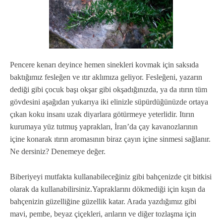
Pencere kenarı deyince hemen sinekleri kovmak için saksıda
baktığımız fesleğen ve ıtır aklımıza geliyor. Fesleğeni, yazarın
dediği gibi çocuk başı okşar gibi okşadığınızda, ya da ıtırın tüm
gövdesini aşağıdan yukarıya iki elinizle süpürdüğünüzde ortaya
çıkan koku insanı uzak diyarlara götürmeye yeterlidir. Itırın
kurumaya yüz tutmuş yaprakları, İran’da çay kavanozlarının
içine konarak ıtırın aromasının biraz çayın içine sinmesi sağlanır.
Ne dersiniz? Denemeye değer.
Biberiyeyi mutfakta kullanabileceğiniz gibi bahçenizde çit bitkisi
olarak da kullanabilirsiniz.Yapraklarını dökmediği için kışın da
bahçenizin güzelliğine güzellik katar. Arada yazdığımız gibi
mavi, pembe, beyaz çiçekleri, arıların ve diğer tozlaşma için