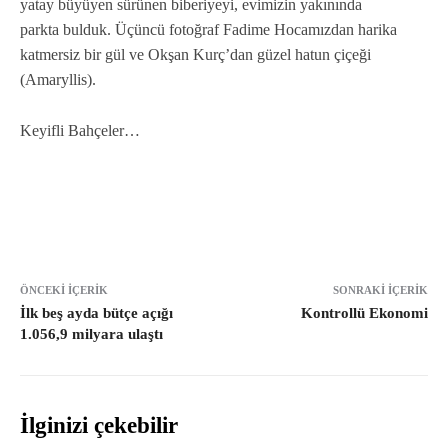
yatay büyüyen sürünen biberiyeyi, evimizin yakınında
parkta bulduk. Üçüncü fotoğraf Fadime Hocamızdan harika
katmersiz bir gül ve Okşan Kurç’dan güzel hatun çiçeği
(Amaryllis).
Keyifli Bahçeler…
ÖNCEKI İÇERIK
SONRAKI İÇERIK
İlk beş ayda bütçe açığı
Kontrollü Ekonomi
1.056,9 milyara ulaştı
İlginizi çekebilir