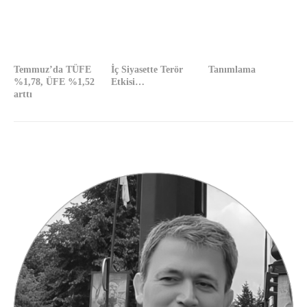
Temmuz’da TÜFE
İç Siyasette Terör
Tanımlama
%1,78, ÜFE %1,52
Etkisi…
arttı