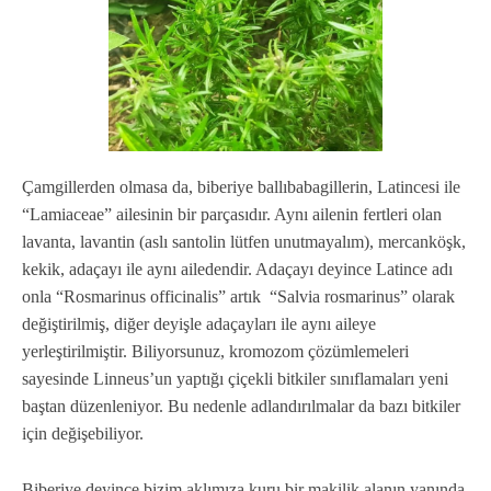
Çamgillerden olmasa da, biberiye ballıbabagillerin, Latincesi ile
“Lamiaceae” ailesinin bir parçasıdır. Aynı ailenin fertleri olan
lavanta, lavantin (aslı santolin lütfen unutmayalım), mercanköşk,
kekik, adaçayı ile aynı ailedendir. Adaçayı deyince Latince adı
onla “Rosmarinus officinalis” artık “Salvia rosmarinus” olarak
değiştirilmiş, diğer deyişle adaçayları ile aynı aileye
yerleştirilmiştir. Biliyorsunuz, kromozom çözümlemeleri
sayesinde Linneus’un yaptığı çiçekli bitkiler sınıflamaları yeni
baştan düzenleniyor. Bu nedenle adlandırılmalar da bazı bitkiler
için değişebiliyor.
Biberiye deyince bizim aklımıza kuru bir makilik alanın yanında