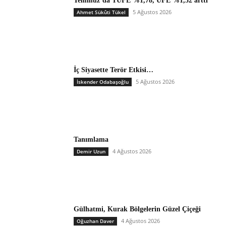
Temmuz’da TÜFE %1,78, ÜFE %1,52 arttı
5 Ağustos 2026
Ahmet Sükûti Tükel
İç Siyasette Terör Etkisi…
5 Ağustos 2026
İskender Odabaşoğlu
Tanımlama
4 Ağustos 2026
Demir Uzun
Gülhatmi, Kurak Bölgelerin Güzel Çiçeği
4 Ağustos 2026
Oğuzhan Daver