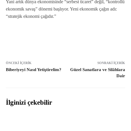
Yani artık dünya ekonomisinde “serbest ticaret” değil, “kontrollü
ekonomik savaş” dönemi başlıyor. Yeni ekonomik çağın adı:
“stratejik ekonomi çağıdır.”
ÖNCEKI İÇERIK
SONRAKI İÇERIK
Biberiyeyi Nasıl Yetiştirelim?
Güzel Sanatlara ve Silâhlara
Dair
İlginizi çekebilir