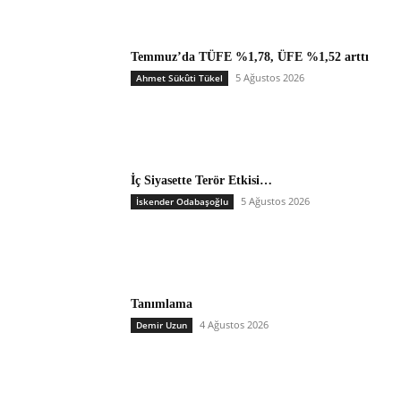
Temmuz’da TÜFE %1,78, ÜFE %1,52 arttı
5 Ağustos 2026
Ahmet Sükûti Tükel
İç Siyasette Terör Etkisi…
5 Ağustos 2026
İskender Odabaşoğlu
Tanımlama
4 Ağustos 2026
Demir Uzun