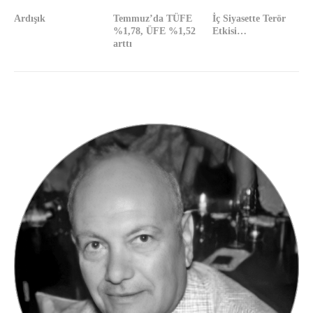
Ardışık
Temmuz’da TÜFE
İç Siyasette Terör
%1,78, ÜFE %1,52
Etkisi…
arttı