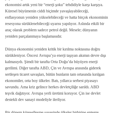
ekonomisi artık yeni bir “enerji şoku” tehdidiyle karşı karşıya.
Küresel büyümenin ciddi biçimde yavaşlayabileceği,
enflasyonun yeniden yükselebileceği ve hatta birçok ekonominin
resesyona sürüklenebileceği uyarısı yapılıyor. Aslında etkili bir
araç olarak problem sadece petrol değil. Mesele; dünyanın
yeniden parçalanmaya başlamasıdır.
Dünya ekonomisi yeniden kritik bir kırılma noktasına doğru
sürükleniyor. Öncesi Avrupa’ya enerji taşıyan akımın devre dışı
kalmasıydı. Şimdi bir tarafta Orta Doğu’da büyüyen enerji
gerilimi. Diğer tarafta ABD, Çin ve Avrupa arasında giderek
sertleşen ticaret savaşları, bütün bunların tam ortasında kırılgan
ekonomiler, orta boy ülkeler. Batı, yıllarca serbest piyasayı
savundu. Ama kriz gelince herkes devletçiliğe sarıldı. ABD
teşvik dağıtıyor. Avrupa yerli üretimi koruyor. Çin ise devlet
destekli dev sanayi modeliyle ilerliyor.
Bir dönem küreselleşme sayesinde ülkeler birbirine entegre