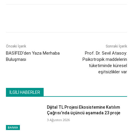
Önceki İçerik
Sonraki İçerik
BASİFED’den Yaza Merhaba
​Prof. Dr. Sevil Atasoy:
Buluşması
Psikotropik maddelerin
tüketiminde küresel
eşitsizlikler var
İLGİLİ HABERLER
Dijital TL Projesi Ekosistemine Katılım
Çağrısı’nda üçüncü aşamada 23 proje
3 Ağustos 2026
BANKA