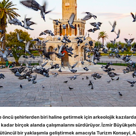
 öncü şehirlerden biri haline getirmek için arkeolojik kazılard
e kadar birçok alanda çalışmalarını sürdürüyor. İzmir Büyükşeh
ütüncül bir yaklaşımla geliştirmek amacıyla Turizm Konseyi, Ar