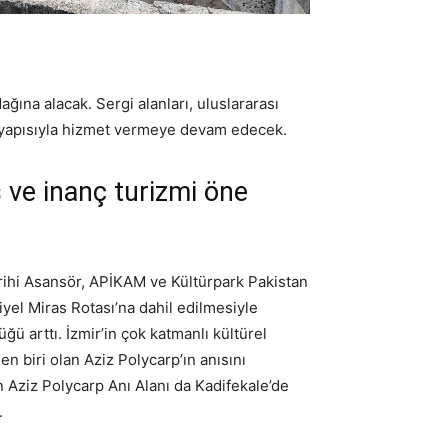
ğına alacak. Sergi alanları, uluslararası
altyapısıyla hizmet vermeye devam edecek.
 ve inanç turizmi öne
arihi Asansör, APİKAM ve Kültürpark Pakistan
el Miras Rotası’na dahil edilmesiyle
üğü arttı. İzmir’in çok katmanlı kültürel
n biri olan Aziz Polycarp’ın anısını
 Aziz Polycarp Anı Alanı da Kadifekale’de
.