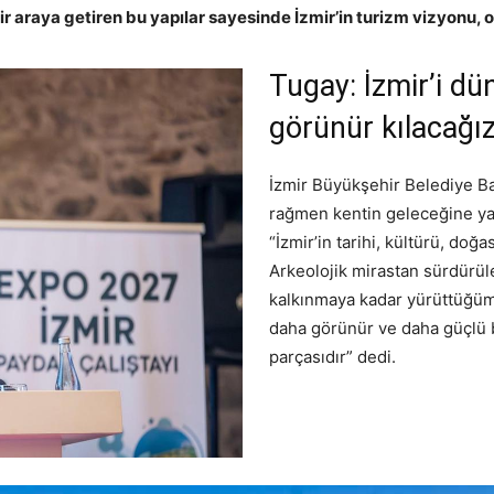
r araya getiren bu yapılar sayesinde İzmir’in turizm vizyonu, o
Tugay: İzmir’i d
görünür kılacağı
İzmir Büyükşehir Belediye Ba
rağmen kentin geleceğine yat
“İzmir’in tarihi, kültürü, doğ
Arkeolojik mirastan sürdürül
kalkınmaya kadar yürüttüğümü
daha görünür ve daha güçlü b
parçasıdır” dedi.