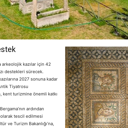
estek
arkeolojik kazılar için 42
azı destekleri sürecek.
kazılarına 2027 sonuna kadar
Antik Tiyatrosu
 kent turizmine önemli katkı
e Bergama’nın ardından
larak tescil edilmesi
tür ve Turizm Bakanlığı’na,