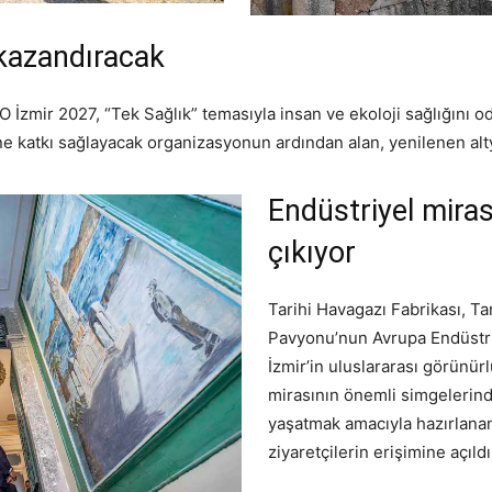
kazandıracak
İzmir 2027, “Tek Sağlık” temasıyla insan ve ekoloji sağlığını oda
zmine katkı sağlayacak organizasyonun ardından alan, yenilenen 
Endüstriyel miras
çıkıyor
Tarihi Havagazı Fabrikası, T
Pavyonu’nun Avrupa Endüstriy
İzmir’in uluslararası görünürl
mirasının önemli simgelerinde
yaşatmak amacıyla hazırlanan
ziyaretçilerin erişimine açıldı