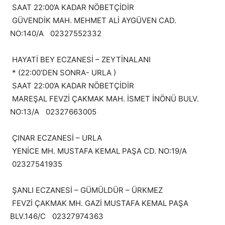
SAAT 22:00’A KADAR NÖBETÇİDİR
GÜVENDİK MAH. MEHMET ALİ AYGÜVEN CAD.
NO:140/A 02327552332
HAYATİ BEY ECZANESİ – ZEYTİNALANI
* (22:00’DEN SONRA- URLA )
SAAT 22:00’A KADAR NÖBETÇİDİR
MAREŞAL FEVZİ ÇAKMAK MAH. İSMET İNÖNÜ BULV.
NO:13/A 02327663005
ÇINAR ECZANESİ – URLA
YENİCE MH. MUSTAFA KEMAL PAŞA CD. NO:19/A
02327541935
ŞANLI ECZANESİ – GÜMÜLDÜR – ÜRKMEZ
FEVZİ ÇAKMAK MH. GAZİ MUSTAFA KEMAL PAŞA
BLV.146/C 02327974363