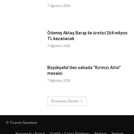
7 Ağustos 2026
Ödemiş Aktaş Barajı ile üretici 264 milyon
TL kazanacak
7 Ağustos 2026
Büyükşehir’den sahada “Kırmızı Altın”
mesaisi
7 Ağustos 2026
Devamını Göster
© Ticaret Gazetesi
Kurumsal – Künye
Gizlilik – Çerez Politikası
Reklam
İletişim