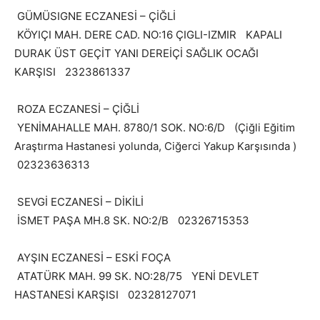
GÜMÜSIGNE ECZANESİ – ÇİĞLİ
KÖYIÇI MAH. DERE CAD. NO:16 ÇIGLI-IZMIR KAPALI
DURAK ÜST GEÇİT YANI DEREİÇİ SAĞLIK OCAĞI
KARŞISI 2323861337
ROZA ECZANESİ – ÇİĞLİ
YENİMAHALLE MAH. 8780/1 SOK. NO:6/D (Çiğli Eğitim
Araştırma Hastanesi yolunda, Ciğerci Yakup Karşısında )
02323636313
SEVGİ ECZANESİ – DİKİLİ
İSMET PAŞA MH.8 SK. NO:2/B 02326715353
AYŞIN ECZANESİ – ESKİ FOÇA
ATATÜRK MAH. 99 SK. NO:28/75 YENİ DEVLET
HASTANESİ KARŞISI 02328127071