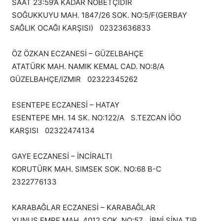
SAAT 23:59’A KADAR NÖBETÇİDİR
SOĞUKKUYU MAH. 1847/26 SOK. NO:5/F(GERBAY
SAĞLIK OCAĞI KARŞISI) 02323636833
ÖZ ÖZKAN ECZANESİ – GÜZELBAHÇE
ATATÜRK MAH. NAMIK KEMAL CAD. NO:8/A
GÜZELBAHÇE/IZMIR 02322345262
ESENTEPE ECZANESİ – HATAY
ESENTEPE MH. 14 SK. NO:122/A S.TEZCAN İÖO
KARŞISI 02322474134
GAYE ECZANESİ – İNCİRALTI
KORUTÜRK MAH. SIMSEK SOK. NO:68 B-C
2322776133
KARABAĞLAR ECZANESİ – KARABAĞLAR
YUNUS EMRE MAH. 4012 SOK. NO:57 İBNİ SİNA TIP