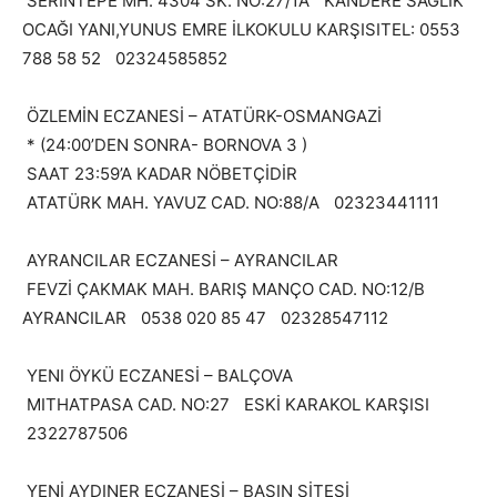
SERİNTEPE MH. 4304 SK. NO:27/1A KANDERE SAĞLIK
OCAĞI YANI,YUNUS EMRE İLKOKULU KARŞISITEL: 0553
788 58 52 02324585852
ÖZLEMİN ECZANESİ – ATATÜRK-OSMANGAZİ
* (24:00’DEN SONRA- BORNOVA 3 )
SAAT 23:59’A KADAR NÖBETÇİDİR
ATATÜRK MAH. YAVUZ CAD. NO:88/A 02323441111
AYRANCILAR ECZANESİ – AYRANCILAR
FEVZİ ÇAKMAK MAH. BARIŞ MANÇO CAD. NO:12/B
AYRANCILAR 0538 020 85 47 02328547112
YENI ÖYKÜ ECZANESİ – BALÇOVA
MITHATPASA CAD. NO:27 ESKİ KARAKOL KARŞISI
2322787506
YENİ AYDINER ECZANESİ – BASIN SİTESİ