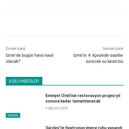
Önceki İçerik
Sonraki İçerik
İzmir’de bugün hava nasıl
İzmir’in 4 ilçesinde saatler
olacak?
sürecek su kesintisi
İLGİLİ HABERLER
Emniyet Oteli’nin restorasyon projesi yıl
sonuna kadar tamamlanacak
6 Ağustos 2026
SOSYAL
Sardes’te tiyatronun imece ruhu yaşandı