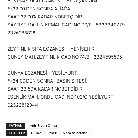
YENI SAKRAN ECZANESİ – YENİ ŞAKRAN
* (22:00 DEN SONRA ALİAĞA)
SAAT 22:00’A KADAR NÖBETÇİDİR
SAYFIYE MAH. N.KEMAL CAD. NO:79/B 5323340779
2326288828
ZEYTINLIK SIFA ECZANESİ – YENİŞEHİR
GÜNEY MAH.ZEYTINLIK CAD.NO.74/B 2324595595
DÜNYA ECZANESİ – YEŞİLYURT
* (24:00’DEN SONRA- BASIN SİTESİ)
SAAT 23:59’A KADAR NÖBETÇİDİR
ESENLİK MAH. ORDU CAD. NO:102/C YEŞİLYURT
02322612044
KAYNAK
İzmir Eczacı Odası
ETİKETLER
Güncel
İzmir
Nöbetçi eczane