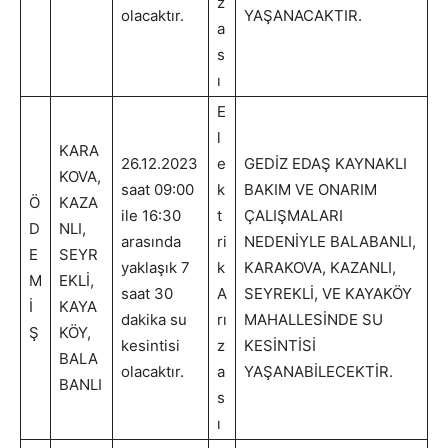
z
olacaktır.
YAŞANACAKTIR.
a
s
ı
E
l
KARA
26.12.2023
e
GEDİZ EDAŞ KAYNAKLI
KOVA,
saat 09:00
k
BAKIM VE ONARIM
Ö
KAZA
ile 16:30
t
ÇALIŞMALARI
D
NLI,
arasında
ri
NEDENİYLE BALABANLI,
E
SEYR
yaklaşık 7
k
KARAKOVA, KAZANLI,
M
EKLİ,
saat 30
A
SEYREKLİ, VE KAYAKÖY
İ
KAYA
dakika su
rı
MAHALLESİNDE SU
Ş
KÖY,
kesintisi
z
KESİNTİSİ
BALA
olacaktır.
a
YAŞANABİLECEKTİR.
BANLI
s
ı