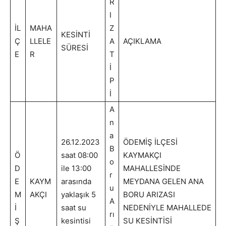
R
I
İL
MAHA
Z
KESİNTİ
Ç
LLELE
A
AÇIKLAMA
SÜRESİ
E
R
T
İ
P
İ
A
n
a
26.12.2023
ÖDEMİŞ İLÇESİ
B
Ö
saat 08:00
KAYMAKÇI
o
D
ile 13:00
MAHALLESİNDE
r
E
KAYM
arasında
MEYDANA GELEN ANA
u
M
AKÇI
yaklaşık 5
BORU ARIZASI
A
İ
saat su
NEDENİYLE MAHALLEDE
rı
Ş
kesintisi
SU KESİNTİSİ