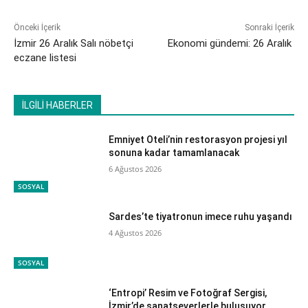
Önceki İçerik
Sonraki İçerik
İzmir 26 Aralık Salı nöbetçi
Ekonomi gündemi: 26 Aralık
eczane listesi
İLGİLİ HABERLER
Emniyet Oteli’nin restorasyon projesi yıl
sonuna kadar tamamlanacak
6 Ağustos 2026
SOSYAL
Sardes’te tiyatronun imece ruhu yaşandı
4 Ağustos 2026
SOSYAL
‘Entropi’ Resim ve Fotoğraf Sergisi,
İzmir’de sanatseverlerle buluşuyor