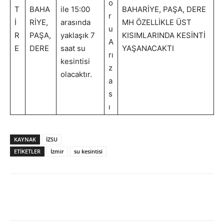
o
T
BAHA
ile 15:00
BAHARİYE, PAŞA, DERE
r
İ
RİYE,
arasında
MH ÖZELLİKLE ÜST
u
R
PAŞA,
yaklaşık 7
KISIMLARINDA KESİNTİ
A
E
DERE
saat su
YAŞANACAKTI
rı
kesintisi
z
olacaktır.
a
s
ı
KAYNAK
İZSU
ETİKETLER
İzmir
su kesintisi