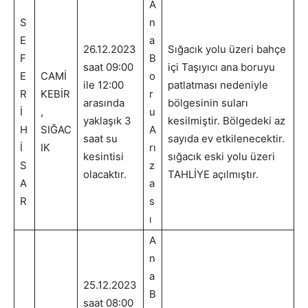
A
S
n
E
a
26.12.2023
Sığacık yolu üzeri bahçe
F
B
saat 09:00
içi Taşıyıcı ana boruyu
E
CAMİ
o
ile 12:00
patlatması nedeniyle
R
KEBİR
r
arasında
bölgesinin suları
İ
,
u
yaklaşık 3
kesilmiştir. Bölgedeki az
H
SIĞAC
A
saat su
sayıda ev etkilenecektir.
İ
IK
rı
kesintisi
sığacık eski yolu üzeri
S
z
olacaktır.
TAHLİYE açılmıştır.
A
a
R
s
ı
A
n
a
25.12.2023
B
saat 08:00