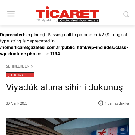
Deprecated
: explode(): Passing null to parameter #2 ($string) of
type string is deprecated in
/home/ticaretgazetesi.com.tr/public_html/wp-includes/class-
wp-duotone.php
on line
1194
ŞEHİRLERDEN
ŞEHİR HABERLERİ
Viyadük altına sihirli dokunuş
30 Aralık 2023
1 den az
dakika