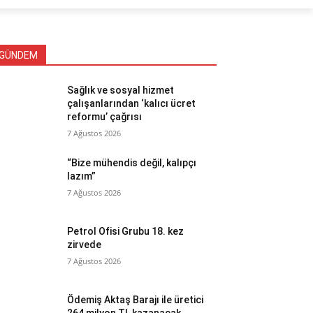
GÜNDEM
Sağlık ve sosyal hizmet
çalışanlarından ‘kalıcı ücret
reformu’ çağrısı
7 Ağustos 2026
“Bize mühendis değil, kalıpçı
lazım”
7 Ağustos 2026
Petrol Ofisi Grubu 18. kez
zirvede
7 Ağustos 2026
Ödemiş Aktaş Barajı ile üretici
264 milyon TL kazanacak