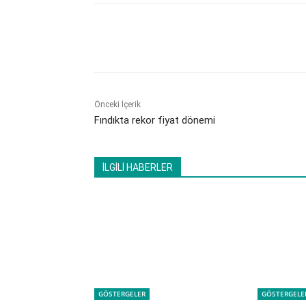
Paylaş
Önceki İçerik
​Fındıkta rekor fiyat dönemi
İLGİLİ HABERLER
GÖSTERGELER
GÖSTERGELE