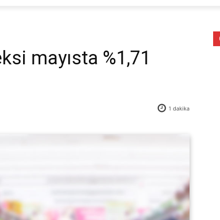
eksi mayısta %1,71
1
dakika