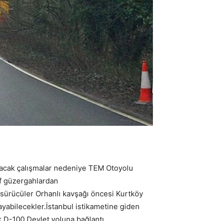
ılacak çalışmalar nedeniye TEM Otoyolu
if güzergahlardan
 sürücüler Orhanlı kavşağı öncesi Kurtköy
yabilecekler.İstanbul istikametine giden
k D-100 Devlet yoluna bağlantı