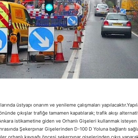
larında üstyapı onarım ve yenileme çalışmaları yapılacaktır.Yap
nünde çıkışlar trafiğe tamamen kapatılarak; trafik akışı alternat
nkara istikametine giden ve Orhanlı Gişeleri kullanmak isteyen
sonrasında Şekerpınar Gişelerinden D-100 D Yoluna bağlantı sağla
üler orhanlı kavşağı öncesi şekerpınar gişelerinden çıkış yapara