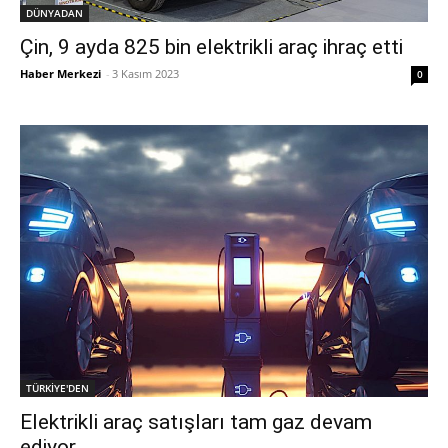
DÜNYADAN
Çin, 9 ayda 825 bin elektrikli araç ihraç etti
Haber Merkezi
-
3 Kasım 2023
0
TÜRKİYE'DEN
Elektrikli araç satışları tam gaz devam
ediyor